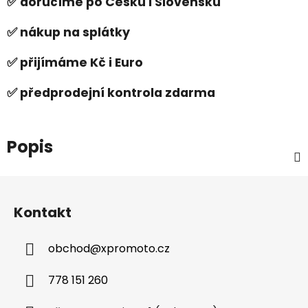
✅ doručíme po Česku i Slovensku
✅ nákup na splátky
✅ přijímáme Kč i Euro
✅ předprodejní kontrola zdarma
Popis
Z
á
Kontakt
p
a
obchod
@
xpromoto.cz
t
í
778 151 260