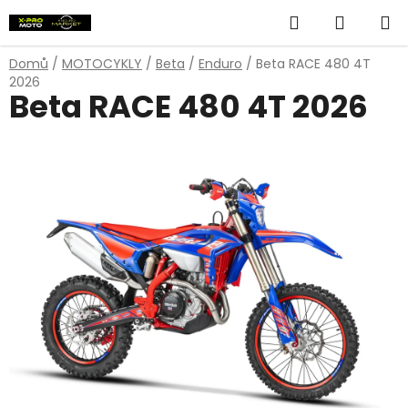
Přejít
Hledat
NÁKUP
na
obsah
KOŠÍK
Domů
/
MOTOCYKLY
/
Beta
/
Enduro
/
Beta RACE 480 4T
2026
Beta RACE 480 4T 2026