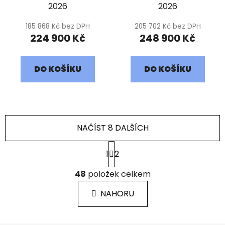
2026
2026
185 868 Kč bez DPH
205 702 Kč bez DPH
224 900 Kč
248 900 Kč
DO KOŠÍKU
DO KOŠÍKU
NAČÍST 8 DALŠÍCH
S
1
2
t
r
O
á
48
položek celkem
v
n
l
k
NAHORU
á
o
d
v
a
á