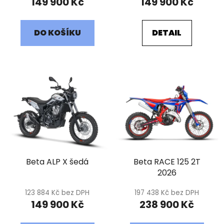
k
149 900 Kč
149 900 Kč
t
ů
DO KOŠÍKU
DETAIL
Beta ALP X šedá
Beta RACE 125 2T
2026
123 884 Kč bez DPH
197 438 Kč bez DPH
149 900 Kč
238 900 Kč