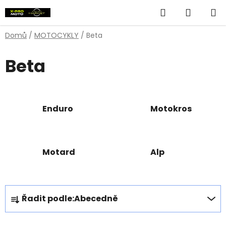
Přejít
Hledat
NÁKUP
na
obsah
KOŠÍK
Domů
/
MOTOCYKLY
/
Beta
Beta
Enduro
Motokros
Motard
Alp
Ř
Řadit podle:
Abecedně
a
z