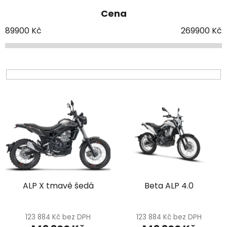
e
Cena
n
í
89900
Kč
269900
Kč
p
r
o
d
V
u
ý
k
p
t
i
ů
s
p
r
ALP X tmavě šedá
Beta ALP 4.0
o
d
u
123 884 Kč bez DPH
123 884 Kč bez DPH