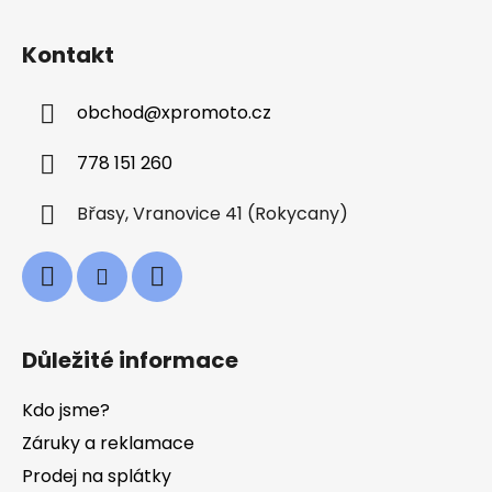
Z
c
n
á
í
í
Kontakt
p
p
r
a
v
obchod
@
xpromoto.cz
t
k
í
y
778 151 260
v
ý
Břasy, Vranovice 41 (Rokycany)
p
i
s
u
Důležité informace
Kdo jsme?
Záruky a reklamace
Prodej na splátky