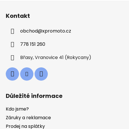
Z
á
Kontakt
p
a
obchod
@
xpromoto.cz
t
í
778 151 260
Břasy, Vranovice 41 (Rokycany)
Důležité informace
Kdo jsme?
Záruky a reklamace
Prodej na splátky