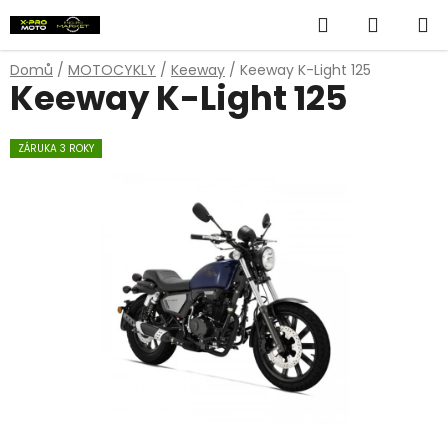
Přejít
Hledat
NÁKUP
na
obsah
KOŠÍK
Domů
/
MOTOCYKLY
/
Keeway
/
Keeway K-Light 125
Keeway K-Light 125
ZÁRUKA 3 ROKY