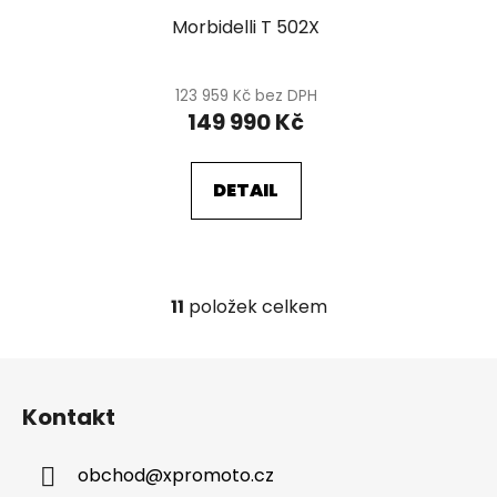
Morbidelli T 502X
123 959 Kč bez DPH
149 990 Kč
DETAIL
11
položek celkem
O
v
l
Z
á
á
d
Kontakt
p
a
a
c
obchod
@
xpromoto.cz
t
í