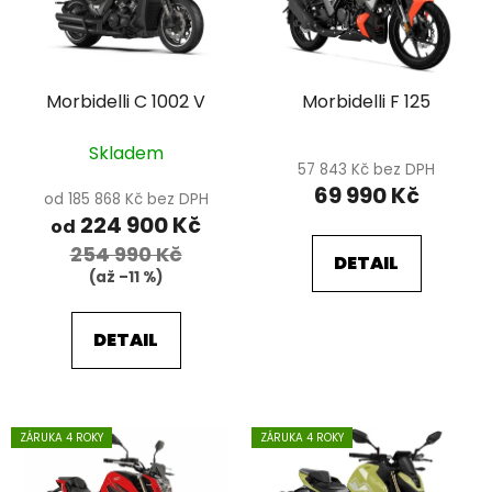
s
p
r
Morbidelli C 1002 V
Morbidelli F 125
o
d
Skladem
u
57 843 Kč bez DPH
k
69 990 Kč
od 185 868 Kč bez DPH
t
224 900 Kč
od
ů
254 990 Kč
DETAIL
(až –11 %)
DETAIL
ZÁRUKA 4 ROKY
ZÁRUKA 4 ROKY