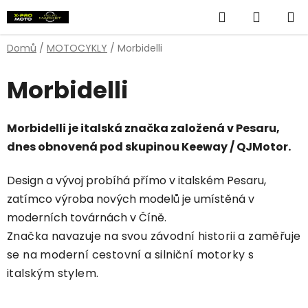
Přejít
Hledat
NÁKUP
na
obsah
KOŠÍK
Domů
/
MOTOCYKLY
/
Morbidelli
Morbidelli
Morbidelli je italská značka založená v Pesaru,
dnes obnovená pod skupinou Keeway / QJMotor.
Design a vývoj probíhá přímo v italském Pesaru,
zatímco výroba nových modelů je umístěná v
moderních továrnách v Číně.
Značka navazuje na svou závodní historii a zaměřuje
se na moderní cestovní a silniční motorky s
italským stylem.