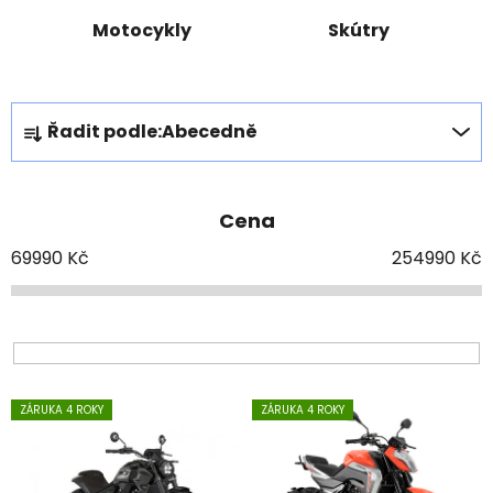
Motocykly
Skútry
Ř
Řadit podle:
Abecedně
a
z
e
Cena
n
í
69990
Kč
254990
Kč
p
r
o
d
V
u
ZÁRUKA 4 ROKY
ZÁRUKA 4 ROKY
ý
k
p
t
i
ů