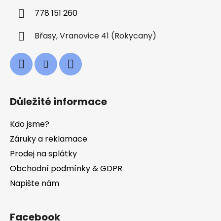
í
p
778 151 260
r
v
Břasy, Vranovice 41 (Rokycany)
k
y
v
ý
p
i
Důležité informace
s
u
Kdo jsme?
Záruky a reklamace
Prodej na splátky
Obchodní podmínky & GDPR
Napište nám
Facebook