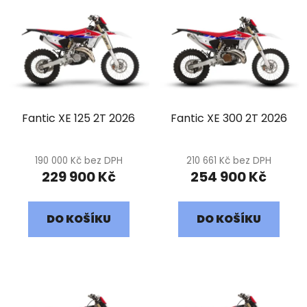
ý
k
p
t
i
ů
s
p
r
Fantic XE 125 2T 2026
Fantic XE 300 2T 2026
o
d
u
190 000 Kč bez DPH
210 661 Kč bez DPH
k
229 900 Kč
254 900 Kč
t
ů
DO KOŠÍKU
DO KOŠÍKU