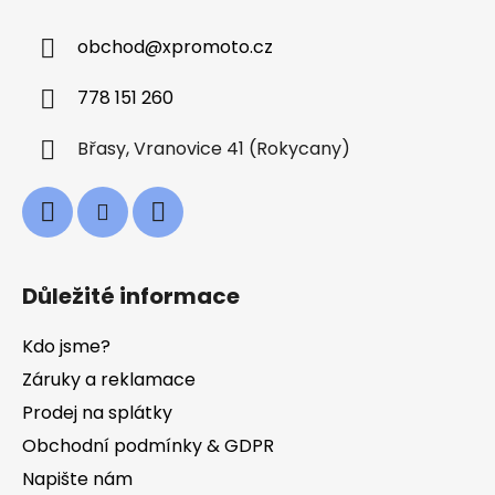
p
a
a
c
obchod
@
xpromoto.cz
t
í
í
p
778 151 260
r
v
Břasy, Vranovice 41 (Rokycany)
k
y
v
ý
p
i
Důležité informace
s
u
Kdo jsme?
Záruky a reklamace
Prodej na splátky
Obchodní podmínky & GDPR
Napište nám