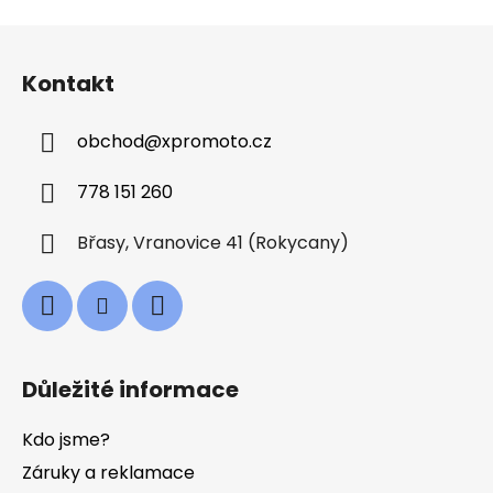
v
l
Z
á
á
d
Kontakt
p
a
a
c
obchod
@
xpromoto.cz
t
í
í
p
778 151 260
r
v
Břasy, Vranovice 41 (Rokycany)
k
y
v
ý
p
i
Důležité informace
s
u
Kdo jsme?
Záruky a reklamace