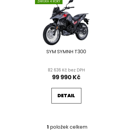
ZÁRUKA 4 ROKY
ý
k
p
t
i
ů
s
p
r
SYM SYMNH T300
o
d
u
82 636 Kč bez DPH
k
99 990 Kč
t
ů
DETAIL
1
položek celkem
O