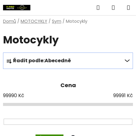
Přejít
Hledat
NÁKUP
na
obsah
KOŠÍK
Domů
/
MOTOCYKLY
/
Sym
/
Motocykly
Motocykly
Ř
Řadit podle:
Abecedně
a
z
e
Cena
n
í
99990
Kč
99991
Kč
p
r
o
d
V
u