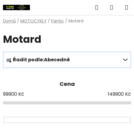
Přejít
Hledat
NÁKUP
na
obsah
KOŠÍK
Domů
/
MOTOCYKLY
/
Fantic
/
Motard
Motard
Ř
Řadit podle:
Abecedně
a
z
e
Cena
n
í
99900
Kč
149900
Kč
p
r
o
d
V
u