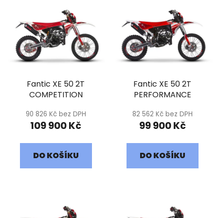
ý
k
p
t
i
ů
s
p
r
Fantic XE 50 2T
Fantic XE 50 2T
o
COMPETITION
PERFORMANCE
d
u
90 826 Kč bez DPH
82 562 Kč bez DPH
k
109 900 Kč
99 900 Kč
t
ů
DO KOŠÍKU
DO KOŠÍKU