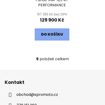
PERFORMANCE
107 355 Kč bez DPH
129 900 Kč
DO KOŠÍKU
9
položek celkem
O
v
l
Z
á
á
d
Kontakt
p
a
a
c
obchod
@
xpromoto.cz
t
í
í
p