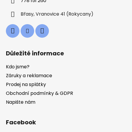
778 151 260
r
v
Břasy, Vranovice 41 (Rokycany)
k
y
v
ý
p
i
Důležité informace
s
u
Kdo jsme?
Záruky a reklamace
Prodej na splátky
Obchodní podmínky & GDPR
Napište nám
Facebook