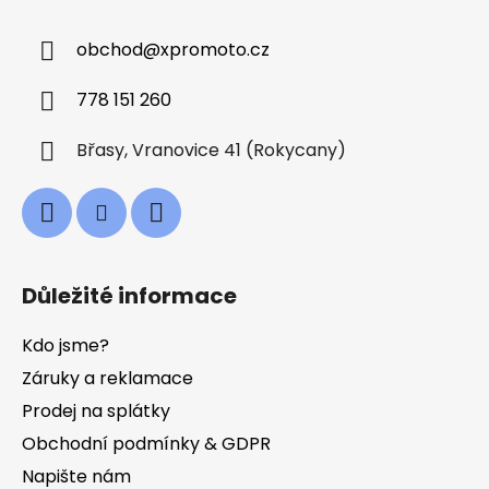
p
a
obchod
@
xpromoto.cz
t
í
778 151 260
Břasy, Vranovice 41 (Rokycany)
Důležité informace
Kdo jsme?
Záruky a reklamace
Prodej na splátky
Obchodní podmínky & GDPR
Napište nám