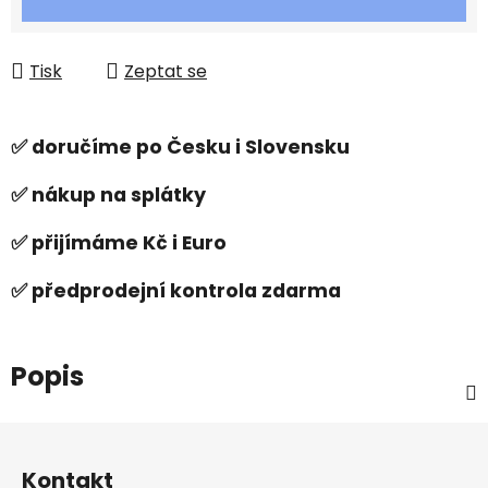
Tisk
Zeptat se
✅ doručíme po Česku i Slovensku
✅ nákup na splátky
✅ přijímáme Kč i Euro
✅ předprodejní kontrola zdarma
Popis
Z
á
Kontakt