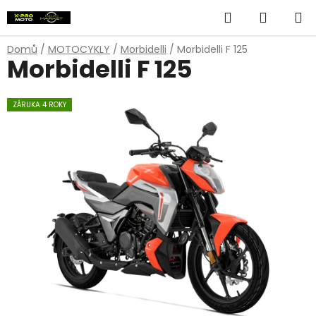
Přejít
Hledat
NÁKUP
na
obsah
KOŠÍK
Domů
/
MOTOCYKLY
/
Morbidelli
/
Morbidelli F 125
Morbidelli F 125
ZÁRUKA 4 ROKY