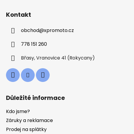
Z
á
Kontakt
p
a
obchod
@
xpromoto.cz
t
í
778 151 260
Břasy, Vranovice 41 (Rokycany)
Důležité informace
Kdo jsme?
Záruky a reklamace
Prodej na splátky