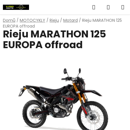
Přejít
Hledat
NÁKUP
na
obsah
KOŠÍK
Domů
/
MOTOCYKLY
/
Rieju
/
Motard
/
Rieju MARATHON 125
EUROPA offroad
Rieju MARATHON 125
EUROPA offroad