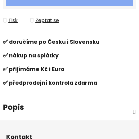
Tisk
Zeptat se
✅ doručíme po Česku i Slovensku
✅ nákup na splátky
✅ přijímáme Kč i Euro
✅ předprodejní kontrola zdarma
Popis
Z
á
Kontakt