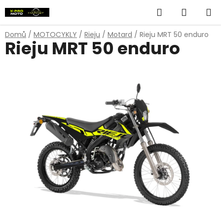
Přejít
Hledat
NÁKUP
na
obsah
KOŠÍK
Domů
/
MOTOCYKLY
/
Rieju
/
Motard
/
Rieju MRT 50 enduro
Rieju MRT 50 enduro