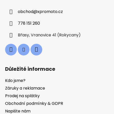
p
a
obchod
@
xpromoto.cz
t
í
778 151 260
Břasy, Vranovice 41 (Rokycany)
Důležité informace
Kdo jsme?
Záruky a reklamace
Prodej na splátky
Obchodní podmínky & GDPR
Napište nám