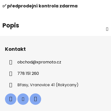
✅ předprodejní kontrola zdarma
Popis
Z
á
Kontakt
p
a
obchod
@
xpromoto.cz
t
í
778 151 260
Břasy, Vranovice 41 (Rokycany)