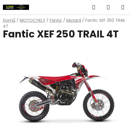
Přejít
Hledat
NÁKUP
na
obsah
KOŠÍK
Domů
/
MOTOCYKLY
/
Fantic
/
Motard
/
Fantic XEF 250 TRAIL
4T
Fantic XEF 250 TRAIL 4T