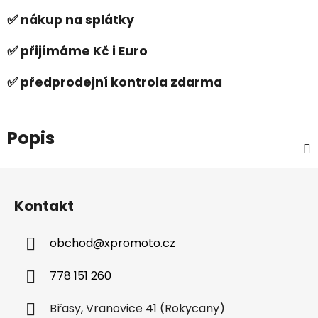
✅ nákup na splátky
✅ přijímáme Kč i Euro
✅ předprodejní kontrola zdarma
Popis
Z
á
Kontakt
p
a
obchod
@
xpromoto.cz
t
í
778 151 260
Břasy, Vranovice 41 (Rokycany)