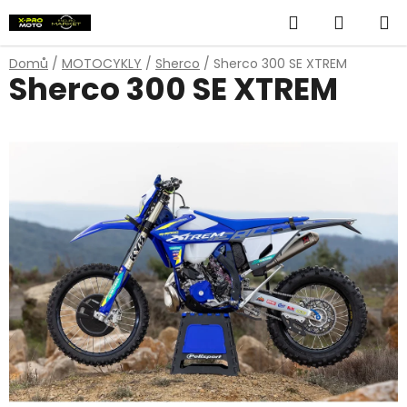
Přejít
Hledat
NÁKUP
na
obsah
KOŠÍK
Domů
/
MOTOCYKLY
/
Sherco
/
Sherco 300 SE XTREM
Sherco 300 SE XTREM