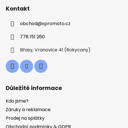
á
Kontakt
p
a
obchod
@
xpromoto.cz
t
í
778 151 260
Břasy, Vranovice 41 (Rokycany)
Důležité informace
Kdo jsme?
Záruky a reklamace
Prodej na splátky
Obchodní podmínky & GDPR