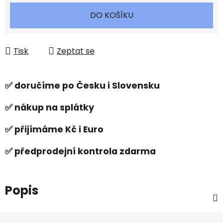
Měrná cena:
DO KOŠÍKU
Tisk
Zeptat se
✅ doručíme po Česku i Slovensku
✅ nákup na splátky
✅ přijímáme Kč i Euro
✅ předprodejní kontrola zdarma
Popis
Z