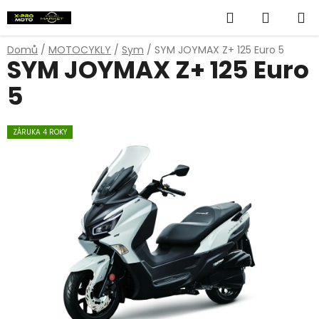
Přejít
Hledat
NÁKUP
na
obsah
KOŠÍK
Domů
/
MOTOCYKLY
/
Sym
/
SYM JOYMAX Z+ 125 Euro 5
SYM JOYMAX Z+ 125 Euro
5
ZÁRUKA 4 ROKY