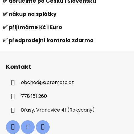
✅ doručíme po Česku i Slovensku
✅ nákup na splátky
✅ přijímáme Kč i Euro
✅ předprodejní kontrola zdarma
Z
á
Kontakt
p
a
obchod
@
xpromoto.cz
t
í
778 151 260
Břasy, Vranovice 41 (Rokycany)