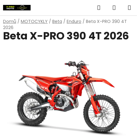
Přejít
Hledat
NÁKUP
na
obsah
KOŠÍK
Domů
/
MOTOCYKLY
/
Beta
/
Enduro
/
Beta X-PRO 390 4T
2026
Beta X-PRO 390 4T 2026