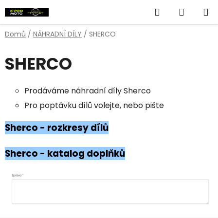
Přejít
Hledat
NÁKUP
na
obsah
KOŠÍK
Domů
/
NÁHRADNÍ DÍLY
/
SHERCO
SHERCO
Prodáváme náhradní díly Sherco
Pro poptávku dílů volejte, nebo pište
Sherco - rozkresy dílů
Sherco - katalog doplňků