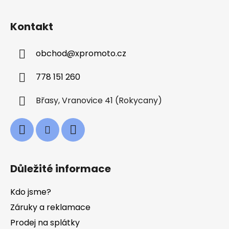
Z
á
Kontakt
p
a
obchod
@
xpromoto.cz
t
í
778 151 260
Břasy, Vranovice 41 (Rokycany)
Důležité informace
Kdo jsme?
Záruky a reklamace
Prodej na splátky