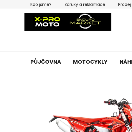
Přejít
Kdo jsme?
Záruky a reklamace
Prodej
na
obsah
PŮJČOVNA
MOTOCYKLY
NÁH