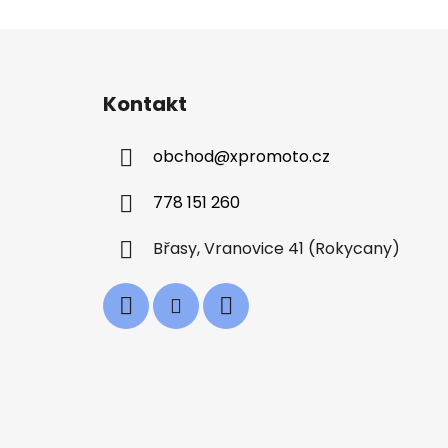
Z
á
Kontakt
p
a
obchod
@
xpromoto.cz
t
í
778 151 260
Břasy, Vranovice 41 (Rokycany)