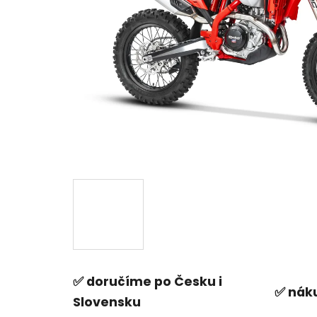
✅ doručíme po Česku i
✅ náku
Slovensku