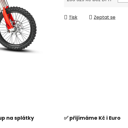
Měrná cena:
Tisk
Zeptat se
p na splátky
✅ přijímáme Kč i Euro