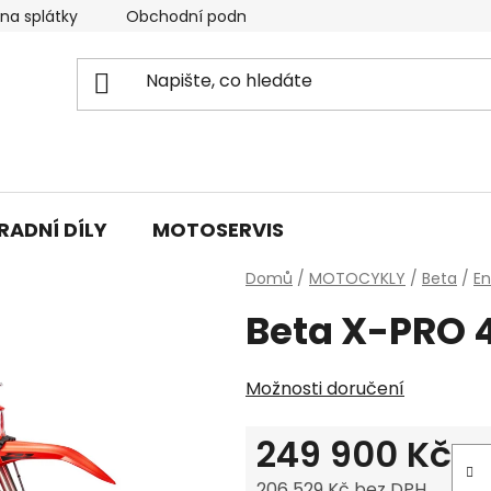
 na splátky
Obchodní podmínky & GDPR
Napište nám
RADNÍ DÍLY
MOTOSERVIS
Domů
/
MOTOCYKLY
/
Beta
/
En
Beta X-PRO 
Možnosti doručení
249 900 Kč
206 529 Kč bez DPH