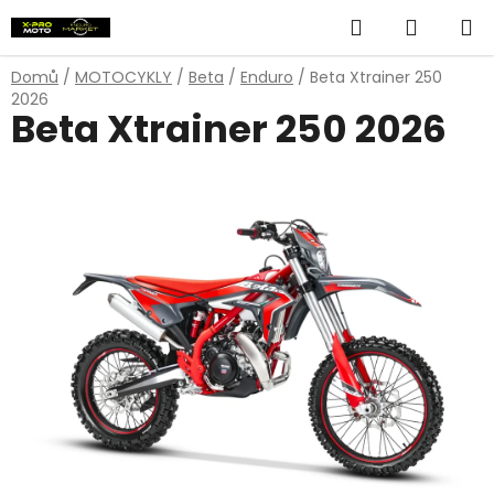
Přejít
Hledat
NÁKUP
na
obsah
KOŠÍK
Domů
/
MOTOCYKLY
/
Beta
/
Enduro
/
Beta Xtrainer 250
2026
Beta Xtrainer 250 2026