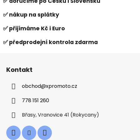
✅ doručíme po Česku i Slovensku
✅ nákup na splátky
✅ přijímáme Kč i Euro
✅ předprodejní kontrola zdarma
Z
á
Kontakt
p
a
obchod
@
xpromoto.cz
t
í
778 151 260
Břasy, Vranovice 41 (Rokycany)