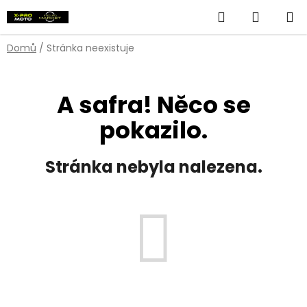
Přejít
Hledat
NÁKUP
na
obsah
KOŠÍK
Domů
/
Stránka neexistuje
A safra! Něco se
pokazilo.
Stránka nebyla nalezena.