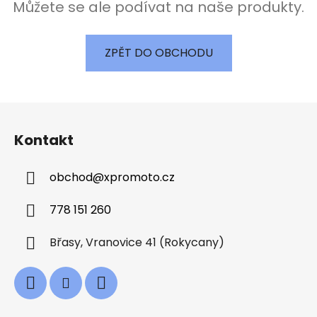
Můžete se ale podívat na naše produkty.
ZPĚT DO OBCHODU
Z
á
Kontakt
p
a
obchod
@
xpromoto.cz
t
í
778 151 260
Břasy, Vranovice 41 (Rokycany)