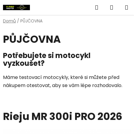
Přejít
Hledat
NÁKUP
na
obsah
KOŠÍK
Domů
/
PŮJČOVNA
PŮJČOVNA
Potřebujete si motocykl
vyzkoušet?
Máme testovací motocykly, které si můžete před
nákupem otestovat, aby se vám lépe rozhodovalo.
Rieju MR 300i PRO 2026