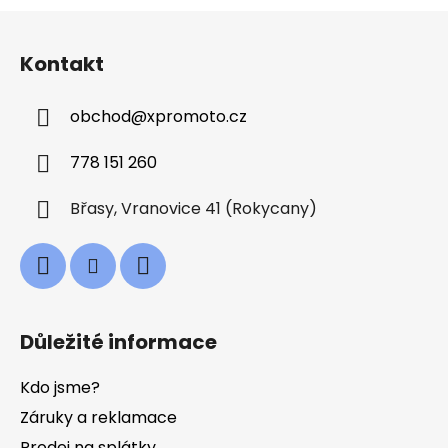
Z
á
Kontakt
p
a
obchod
@
xpromoto.cz
t
í
778 151 260
Břasy, Vranovice 41 (Rokycany)
Důležité informace
Kdo jsme?
Záruky a reklamace
Prodej na splátky