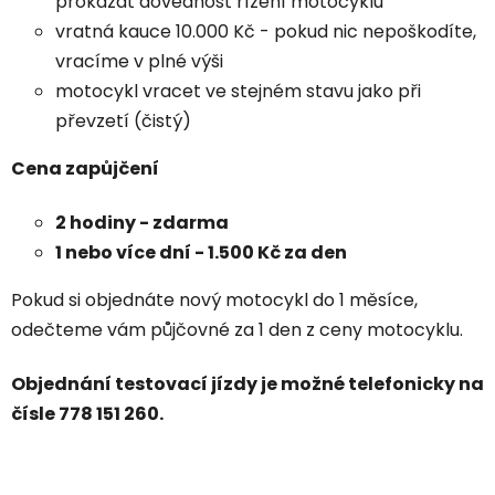
prokázat dovednost řízení motocyklu
vratná kauce 10.000 Kč - pokud nic nepoškodíte,
vracíme v plné výši
motocykl vracet ve stejném stavu jako při
převzetí (čistý)
Cena zapůjčení
2 hodiny - zdarma
1 nebo více dní - 1.500 Kč za den
Pokud si objednáte nový motocykl do 1 měsíce,
odečteme vám půjčovné za 1 den z ceny motocyklu.
Objednání testovací jízdy je možné telefonicky na
čísle 778 151 260.