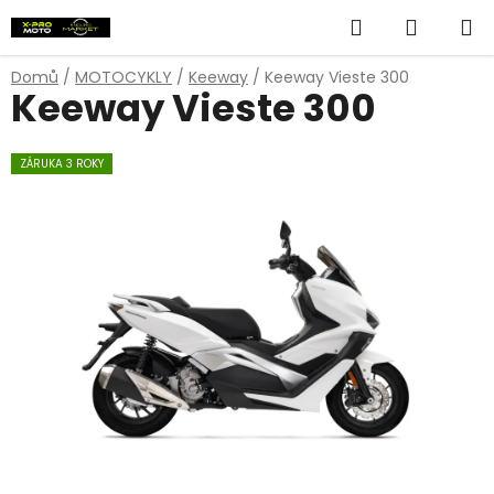
Přejít
Hledat
NÁKUP
na
obsah
KOŠÍK
Domů
/
MOTOCYKLY
/
Keeway
/
Keeway Vieste 300
Keeway Vieste 300
ZÁRUKA 3 ROKY