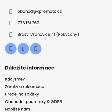
p
a
obchod
@
xpromoto.cz
t
í
778 151 260
Břasy, Vranovice 41 (Rokycany)
Důležité informace
Kdo jsme?
Záruky a reklamace
Prodej na splátky
Obchodní podmínky & GDPR
Napište nám