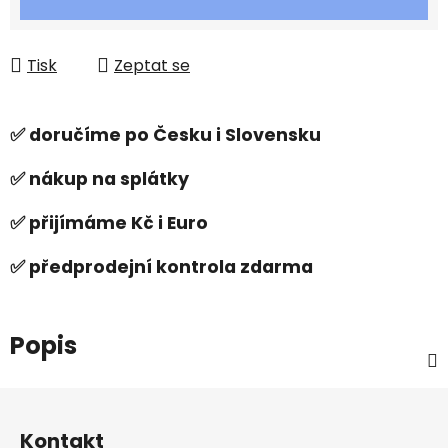
Tisk
Zeptat se
✅ doručíme po Česku i Slovensku
✅ nákup na splátky
✅ přijímáme Kč i Euro
✅ předprodejní kontrola zdarma
Popis
Z
á
Kontakt