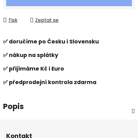
Tisk
Zeptat se
✅ doručíme po Česku i Slovensku
✅ nákup na splátky
✅ přijímáme Kč i Euro
✅ předprodejní kontrola zdarma
Popis
Z
á
Kontakt