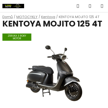
Přejít
Hledat
NÁKUP
na
obsah
KOŠÍK
Domů
/
MOTOCYKLY
/
Kentoya
/
KENTOYA MOJITO 125 4T
KENTOYA MOJITO 125 4T
ZÁRUKA 3 ROKY
MOTOR