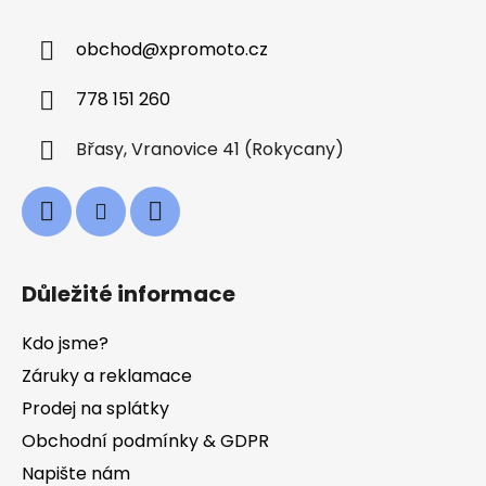
p
a
obchod
@
xpromoto.cz
t
í
778 151 260
Břasy, Vranovice 41 (Rokycany)
Důležité informace
Kdo jsme?
Záruky a reklamace
Prodej na splátky
Obchodní podmínky & GDPR
Napište nám