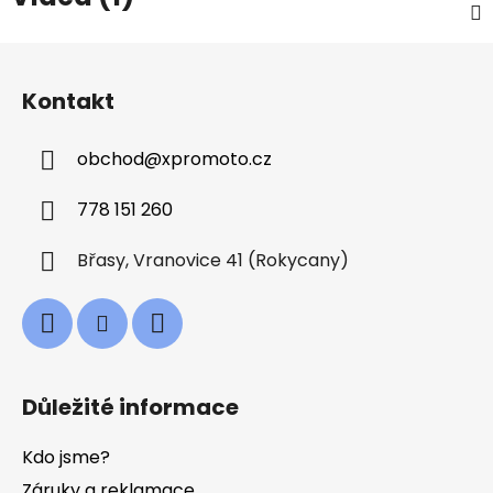
Z
á
Kontakt
p
a
obchod
@
xpromoto.cz
t
í
778 151 260
Břasy, Vranovice 41 (Rokycany)
Důležité informace
Kdo jsme?
Záruky a reklamace