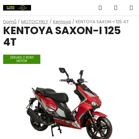
Přejít
Hledat
NÁKUP
na
obsah
KOŠÍK
Domů
/
MOTOCYKLY
/
Kentoya
/
KENTOYA SAXON-I 125 4T
KENTOYA SAXON-I 125
4T
ZÁRUKA 3 ROKY
MOTOR