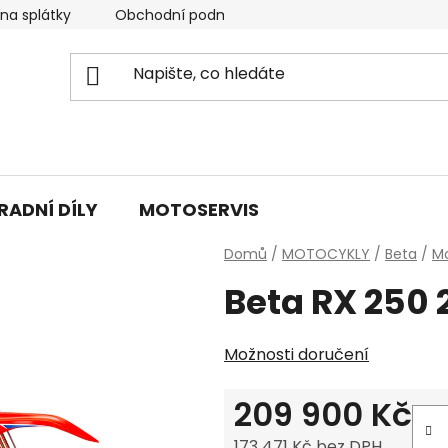
 na splátky
Obchodní podmínky & GDPR
Napište nám
RADNÍ DÍLY
MOTOSERVIS
Domů
/
MOTOCYKLY
/
Beta
/
Mo
Beta RX 250 
Možnosti doručení
209 900 Kč
173 471 Kč bez DPH