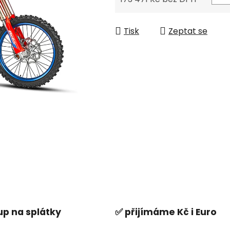
Měrná cena:
Tisk
Zeptat se
p na splátky
✅ přijímáme Kč i Euro