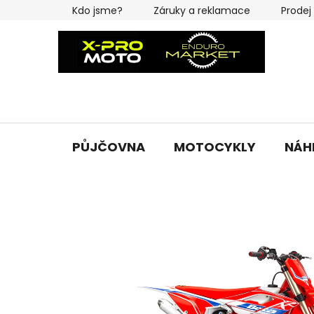
Přejít
Kdo jsme?
Záruky a reklamace
Prodej
na
obsah
PŮJČOVNA
MOTOCYKLY
NÁH