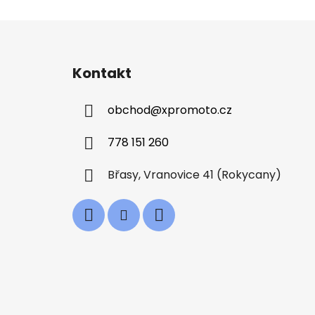
Z
á
Kontakt
p
a
obchod
@
xpromoto.cz
t
í
778 151 260
Břasy, Vranovice 41 (Rokycany)