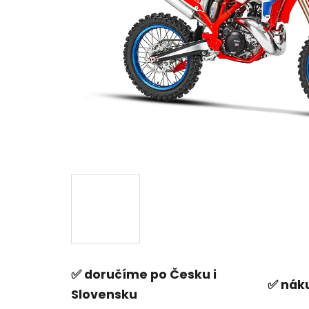
✅ doručíme po Česku i
✅ náku
Slovensku