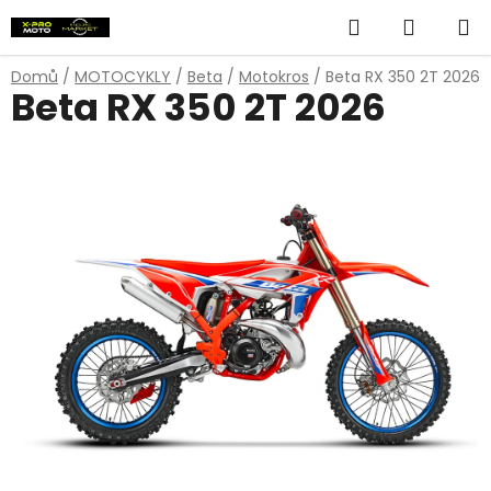
Přejít
Hledat
NÁKUP
na
obsah
KOŠÍK
Domů
/
MOTOCYKLY
/
Beta
/
Motokros
/
Beta RX 350 2T 2026
Beta RX 350 2T 2026