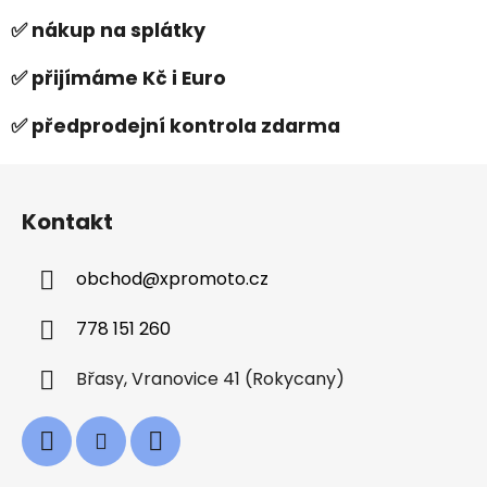
✅ nákup na splátky
✅ přijímáme Kč i Euro
✅ předprodejní kontrola zdarma
Z
á
Kontakt
p
a
obchod
@
xpromoto.cz
t
í
778 151 260
Břasy, Vranovice 41 (Rokycany)