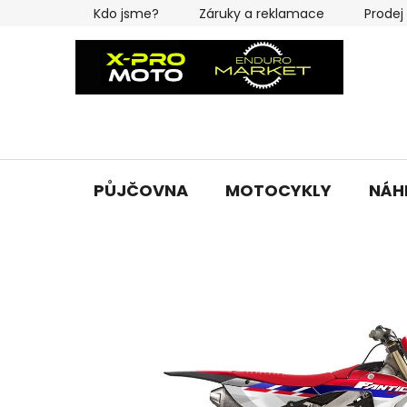
Přejít
Kdo jsme?
Záruky a reklamace
Prodej
na
obsah
PŮJČOVNA
MOTOCYKLY
NÁH