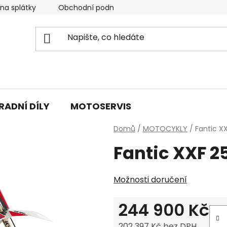
 na splátky
Obchodní podmínky & GDPR
Napište nám
RADNÍ DÍLY
MOTOSERVIS
Domů
/
MOTOCYKLY
/
Fantic X
Fantic XXF 2
Možnosti doručení
244 900 Kč
202 397 Kč bez DPH