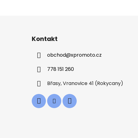
Z
á
Kontakt
p
a
obchod
@
xpromoto.cz
t
í
778 151 260
Břasy, Vranovice 41 (Rokycany)