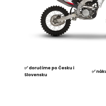
✅ doručíme po Česku i
✅ náku
Slovensku