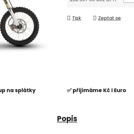
Měrná cena:
Tisk
Zeptat se
p na splátky
✅ přijímáme Kč i Euro
Popis