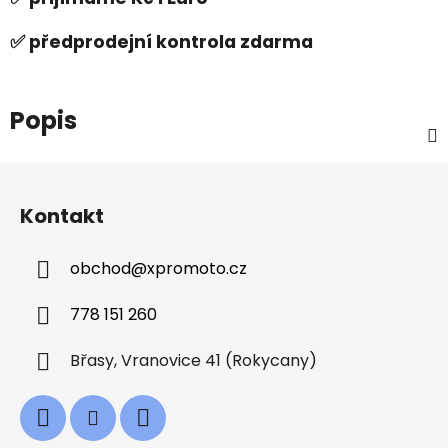
✅ předprodejní kontrola zdarma
Popis
Z
á
Kontakt
p
a
obchod
@
xpromoto.cz
t
í
778 151 260
Břasy, Vranovice 41 (Rokycany)