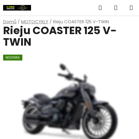
Přejít
Hledat
NÁKUP
na
obsah
KOŠÍK
Domů
/
MOTOCYKLY
/
Rieju COASTER 125 V-TWIN
Rieju COASTER 125 V-
TWIN
NOVINKA