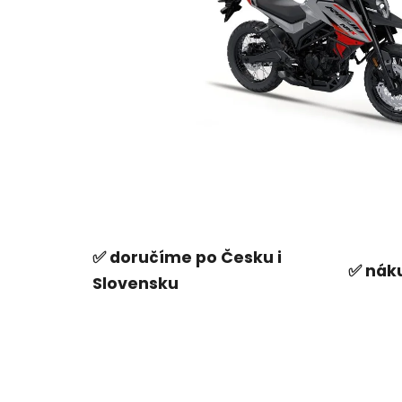
✅ doručíme po Česku i
✅ náku
Slovensku