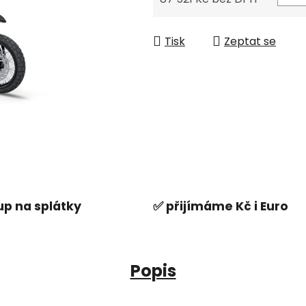
Měrná cena:
Tisk
Zeptat se
p na splátky
✅ přijímáme Kč i Euro
Popis