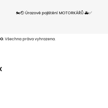
🏍️🤕 Úrazové pojištění MOTORKÁŘŮ 🚑✅
TO
. Všechna práva vyhrazena.
X