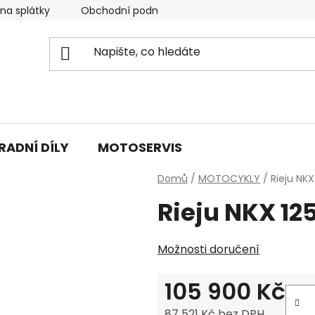
 na splátky
Obchodní podmínky & GDPR
Napište nám
RADNÍ DÍLY
MOTOSERVIS
Domů
/
MOTOCYKLY
/
Rieju NKX
Rieju NKX 12
Možnosti doručení
105 900 Kč
87 521 Kč bez DPH