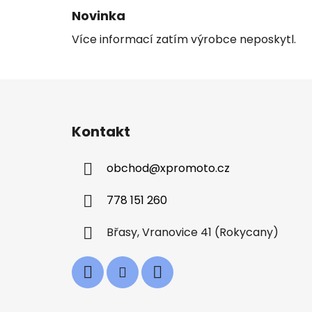
Novinka
Více informací zatím výrobce neposkytl.
Z
á
Kontakt
p
a
obchod
@
xpromoto.cz
t
í
778 151 260
Břasy, Vranovice 41 (Rokycany)