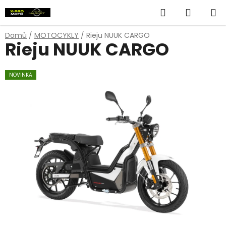
Přejít
Hledat
NÁKUP
na
obsah
KOŠÍK
Domů
/
MOTOCYKLY
/
Rieju NUUK CARGO
Rieju NUUK CARGO
NOVINKA