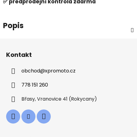
✅ předprodejní kontrola zdarma
Popis
Z
á
Kontakt
p
a
obchod
@
xpromoto.cz
t
í
778 151 260
Břasy, Vranovice 41 (Rokycany)