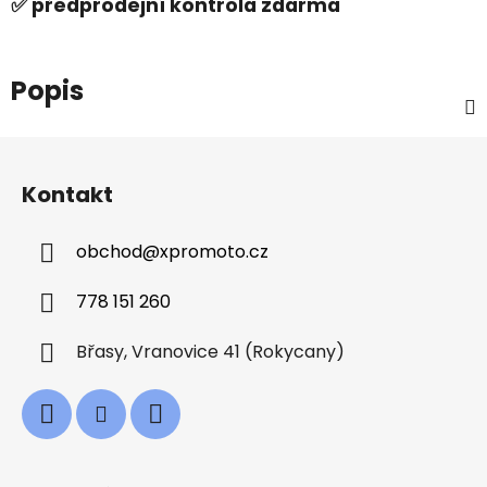
✅ předprodejní kontrola zdarma
Popis
Z
á
Kontakt
p
a
obchod
@
xpromoto.cz
t
í
778 151 260
Břasy, Vranovice 41 (Rokycany)