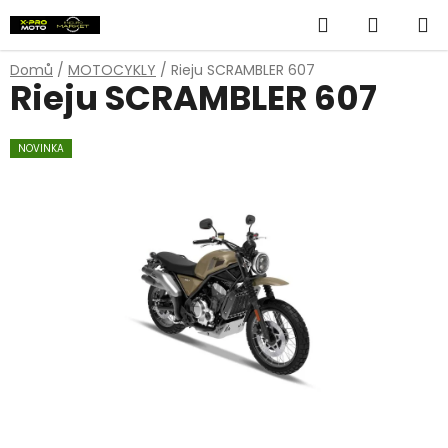
Přejít
Hledat
NÁKUP
na
obsah
KOŠÍK
Domů
/
MOTOCYKLY
/
Rieju SCRAMBLER 607
Rieju SCRAMBLER 607
NOVINKA