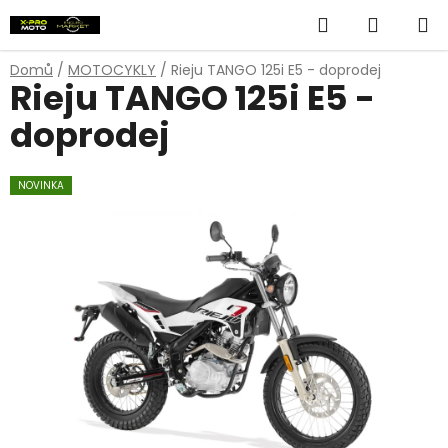
Přejít
Hledat
NÁKUP
na
obsah
KOŠÍK
Domů
/
MOTOCYKLY
/
Rieju TANGO 125i E5 - doprodej
Rieju TANGO 125i E5 -
doprodej
NOVINKA