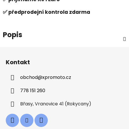
✅ předprodejní kontrola zdarma
Popis
Z
á
Kontakt
p
a
obchod
@
xpromoto.cz
t
í
778 151 260
Břasy, Vranovice 41 (Rokycany)