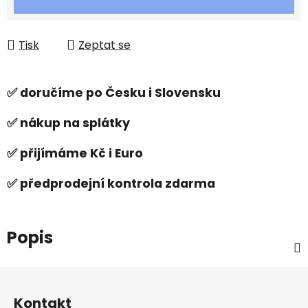
Tisk
Zeptat se
✅ doručíme po Česku i Slovensku
✅ nákup na splátky
✅ přijímáme Kč i Euro
✅ předprodejní kontrola zdarma
Popis
Z
á
Kontakt