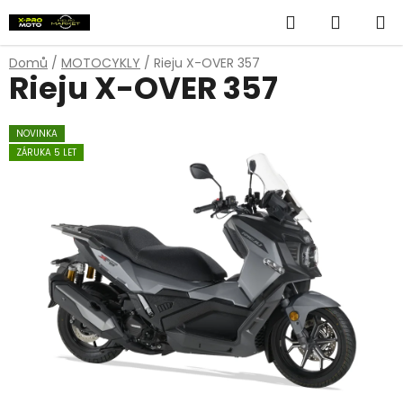
Přejít
Hledat
NÁKUP
na
obsah
KOŠÍK
Domů
/
MOTOCYKLY
/
Rieju X-OVER 357
Rieju X-OVER 357
NOVINKA
ZÁRUKA 5 LET