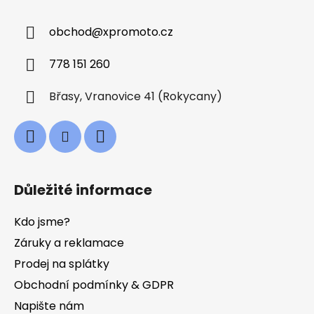
p
a
obchod
@
xpromoto.cz
t
í
778 151 260
Břasy, Vranovice 41 (Rokycany)
Důležité informace
Kdo jsme?
Záruky a reklamace
Prodej na splátky
Obchodní podmínky & GDPR
Napište nám