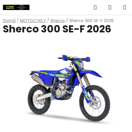
Přejít
Hledat
NÁKUP
na
obsah
KOŠÍK
Domů
/
MOTOCYKLY
/
Sherco
/
Sherco 300 SE-F 2026
Sherco 300 SE-F 2026