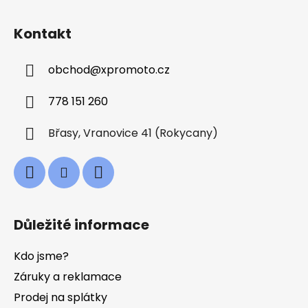
Z
á
Kontakt
p
a
obchod
@
xpromoto.cz
t
í
778 151 260
Břasy, Vranovice 41 (Rokycany)
Důležité informace
Kdo jsme?
Záruky a reklamace
Prodej na splátky