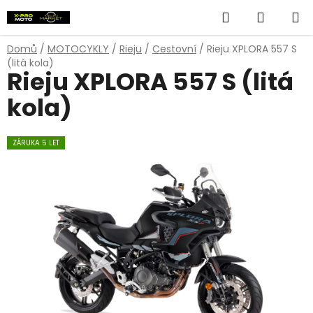
Přejít
Hledat
NÁKUP
na
obsah
KOŠÍK
Domů
/
MOTOCYKLY
/
Rieju
/
Cestovní
/
Rieju XPLORA 557 S
(litá kola)
Rieju XPLORA 557 S (litá
kola)
ZÁRUKA 5 LET