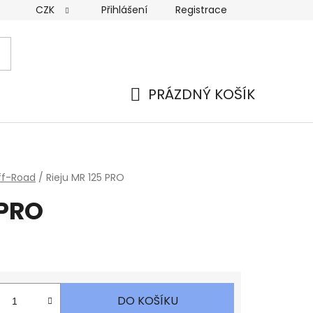
CZK
Přihlášení
Registrace
PRÁZDNÝ KOŠÍK
NÁKUPNÍ
KOŠÍK
ff-Road
/
Rieju MR 125 PRO
 PRO
DO KOŠÍKU