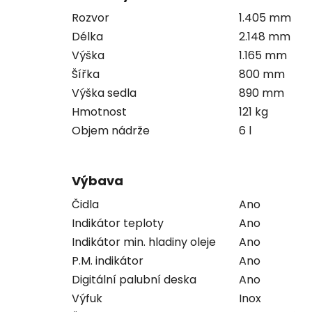
Rozvor
1.405 mm
Délka
2.148 mm
Výška
1.165 mm
Šířka
800 mm
Výška sedla
890 mm
Hmotnost
121 kg
Objem nádrže
6 l
Výbava
Čidla
Ano
Indikátor teploty
Ano
Indikátor min. hladiny oleje
Ano
P.M. indikátor
Ano
Digitální palubní deska
Ano
Výfuk
Inox