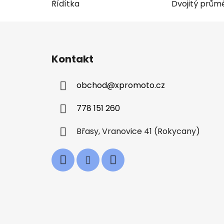
Řídítka
Dvojitý prům
Z
á
Kontakt
p
a
obchod
@
xpromoto.cz
t
í
778 151 260
Břasy, Vranovice 41 (Rokycany)