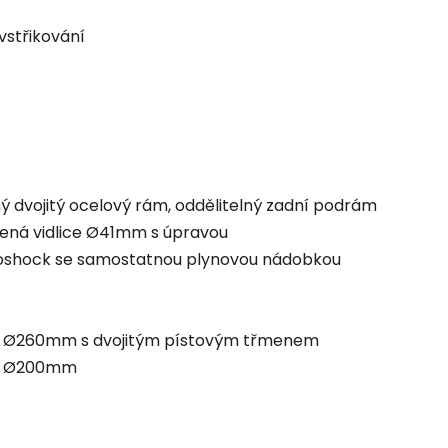
vstřikování
ý dvojitý ocelový rám, oddělitelný zadní podrám
ená vidlice Ø41mm s úpravou
oshock se samostatnou plynovou nádobkou
 Ø260mm s dvojitým pístovým třmenem
č Ø200mm