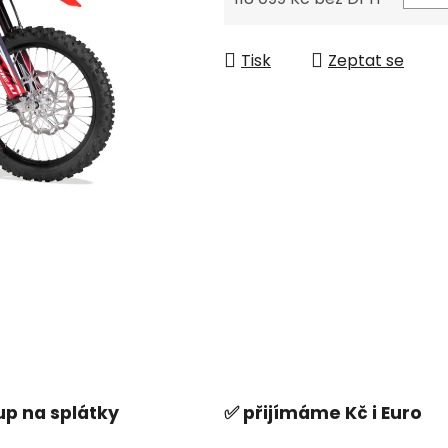
Měrná cena:
Tisk
Zeptat se
p na splátky
✅ přijímáme Kč i Euro