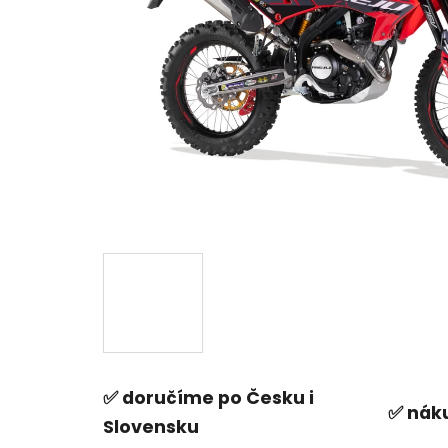
✅ doručíme po Česku i
✅ náku
Slovensku