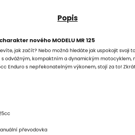
Popis
rý charakter nového MODELU MR 125
nevíte, jak začít? Nebo možná hledáte jak uspokojit svoj
ě s odvážným, kompaktním a dynamickým motocyklem, mát
5cc Enduro s nepřekonatelným výkonem, stojí za to! Zkrá
125cc
anuální převodovka