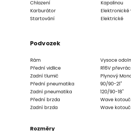
Chlazení
Kapalinou
Karburátor
Elektronické 
Startování
Elektrické
Podvozek
Rám
Vysoce odoln
Přední vidlice
R16V převrác
Zadní tlumič
Plynový Mon
Přední pneumatika
90/90-21"
Zadní pneumatika
120/90-18"
Přední brzda
Wave kotouč
Zadní brzda
Wave kotou
Rozměry