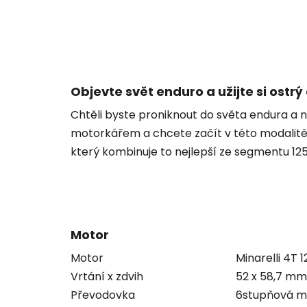
Objevte svět enduro a užijte si ost
Chtěli byste proniknout do světa endura a 
motorkářem a chcete začít v této modalit
který kombinuje to nejlepší ze segmentu 12
Motor
Motor
Minarelli 4T 
Vrtání x zdvih
52 x 58,7 mm
Převodovka
6stupňová m