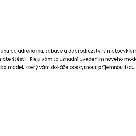
i touhu po adrenalinu, zábavě a dobrodružství s motocykl
e štěstí... Rieju vám to usnadní uvedením nového mode
tka model, který vám dokáže poskytnout příjemnou jízdu.