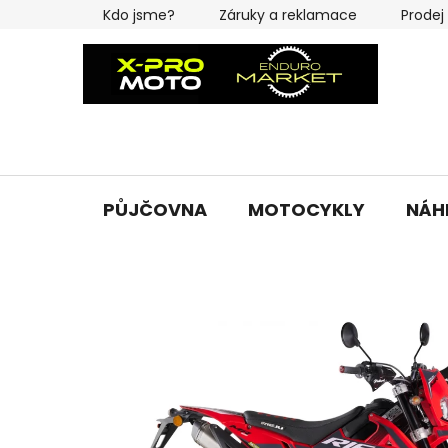
Přejít
Kdo jsme?
Záruky a reklamace
Prodej
na
obsah
PŮJČOVNA
MOTOCYKLY
NÁH