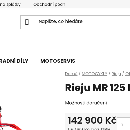
 na splátky
Obchodní podmínky & GDPR
Napište nám
RADNÍ DÍLY
MOTOSERVIS
Domů
/
MOTOCYKLY
/
Rieju
/
O
Rieju MR 125
Možnosti doručení
142 900 Kč
118 099 Kč bez DPH