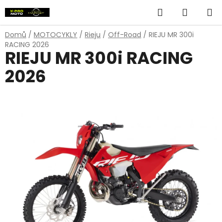
Přejít
Hledat
NÁKUP
na
obsah
KOŠÍK
Domů
/
MOTOCYKLY
/
Rieju
/
Off-Road
/
RIEJU MR 300i
RACING 2026
RIEJU MR 300i RACING
2026