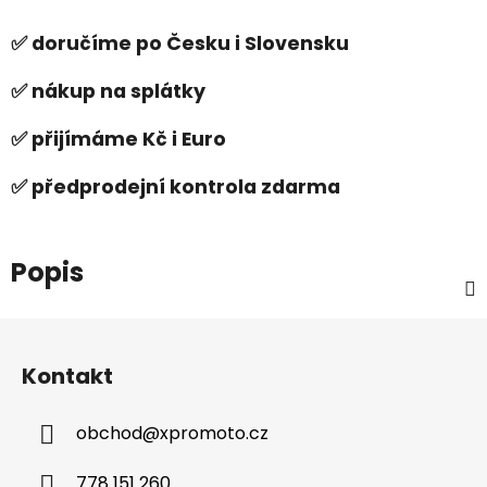
✅ doručíme po Česku i Slovensku
✅ nákup na splátky
✅ přijímáme Kč i Euro
✅ předprodejní kontrola zdarma
Popis
Z
á
Kontakt
p
a
obchod
@
xpromoto.cz
t
í
778 151 260